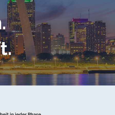
.
t.
eit in jeder Phase.