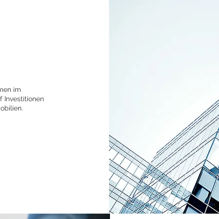
hmen im
f Investitionen
bilien.